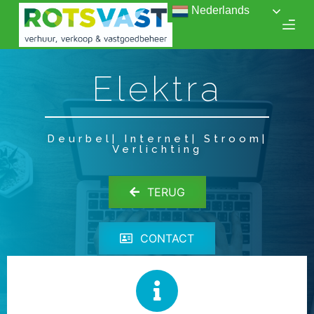
Nederlands
D
o
o
r
Elektra
g
a
a
Deurbel| Internet| Stroom|
n
Verlichting
n
a
TERUG
a
r
a
CONTACT
r
t
i
k