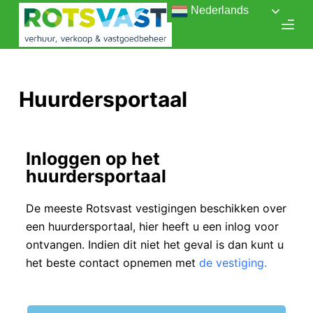
Nederlands
D
o
o
r
g
Huurdersportaal
a
a
n
Inloggen op het
n
huurdersportaal
a
a
De meeste Rotsvast vestigingen beschikken over
r
een huurdersportaal, hier heeft u een inlog voor
a
ontvangen. Indien dit niet het geval is dan kunt u
r
het beste contact opnemen met
de vestiging.
t
i
k