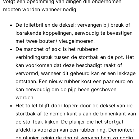
volgt een opsomming van dingen die ondernomen
e
moeten worden wanneer nodig:
l
De toiletbril en de deksel: vervangen bij breuk of
losrakende koppelingen, eenvoudig te bevestigen
met twee bouten/ vleugelmoeren.
De manchet of sok: is het rubberen
verbindingsstuk tussen de stortbak en de pot. Het
kan voorkomen dat deze beschadigt raakt of
vervormd, wanneer dit gebeurd kan er een lekkage
ontstaan. Een nieuw rubber kost een paar euro en
kan eenvoudig om de pijp heen geschoven
worden.
Het toilet blijft door lopen: door de deksel van de
stortbak af te nemen kunt u aan de binnenkant van
de stortbak kijken. De plunjer die het stortgat
afdekt is voorzien van een rubber ring. Demonteer
de plunjer, reinig de ring of vervang hem zo nodig.