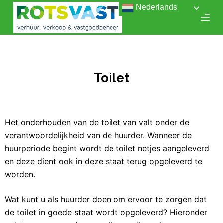
Nederlands
D
o
o
r
g
Toilet
a
a
n
n
Het onderhouden van de toilet van valt onder de
a
verantwoordelijkheid van de huurder. Wanneer de
a
huurperiode begint wordt de toilet netjes aangeleverd
r
en deze dient ook in deze staat terug opgeleverd te
a
worden.
r
t
Wat kunt u als huurder doen om ervoor te zorgen dat
i
de toilet in goede staat wordt opgeleverd? Hieronder
k