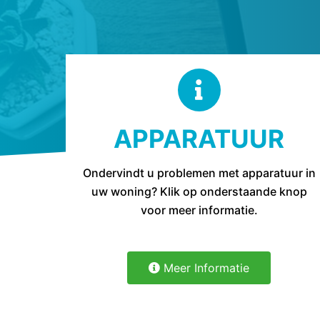
e
l
APPARATUUR
Ondervindt u problemen met apparatuur in
uw woning? Klik op onderstaande knop
voor meer informatie.
Meer Informatie