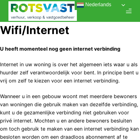
Nederlands
D
o
o
Wifi/Internet
r
g
a
U heeft momenteel nog geen internet verbinding
a
n
Internet in uw woning is over het algemeen iets waar u als
n
huurder zelf verantwoordelijk voor bent. In principe bent u
a
vrij om zelf te kiezen voor een internet verbinding.
a
Wanneer u in een gebouw woont met meerdere bewoners
r
van woningen die gebruik maken van dezelfde verbinding,
a
kunt u de gezamenlijke verbinding niet gebruiken voor
r
privé internet. Mochten u en andere bewoners besluiten
t
om toch gebruik te maken van een internet verbinding kan
i
besloten worden om een draadloos abonnement af te
k