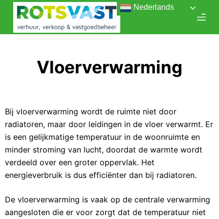
Nederlands
D
o
o
r
Vloerverwarming
g
a
a
n
Bij vloerverwarming wordt de ruimte niet door
n
radiatoren, maar door leidingen in de vloer verwarmt. Er
a
is een gelijkmatige temperatuur in de woonruimte en
a
minder stroming van lucht, doordat de warmte wordt
r
verdeeld over een groter oppervlak. Het
a
energieverbruik is dus efficiënter dan bij radiatoren.
r
t
De vloerverwarming is vaak op de centrale verwarming
i
aangesloten die er voor zorgt dat de temperatuur niet
k