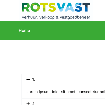
D
o
o
r
g
Home
a
a
n
n
a
a
r
a
1.
r
t
Lorem ipsum dolor sit amet, consectetur adipi
i
k
2.