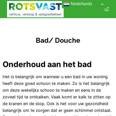
Nederlands
D
o
o
r
g
Bad/ Douche
a
a
n
n
Onderhoud aan het bad
a
a
Het is belangrijk om wanneer u een bad in uw woning
r
heeft deze goed schoon te maken. Zo is het belangrijk
a
om deze wekelijks schoon te maken en eens in de
r
zoveel tijd te ontkalken. Vaak komt er kalk te zitten op
t
de kranen en de stop. Ook is het voor uw gezondheid
i
belangrijk om te zorgen dat er geen schimmel ontstaat.
k